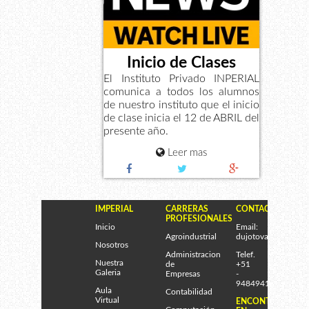
Inicio de Clases
El Instituto Privado INPERIAL
comunica a todos los alumnos
de nuestro instituto que el inicio
de clase inicia el 12 de ABRIL del
presente año.
Leer mas
IMPERIAL
CARRERAS
CONTACTENOS
PROFESIONALES
Inicio
Email:
Agroindustrial
dujotova@gmail.co
Nosotros
Administracion
Telef.
Nuestra
de
+51
Galeria
Empresas
-
948494170
Aula
Contabilidad
Virtual
ENCONTRANOS