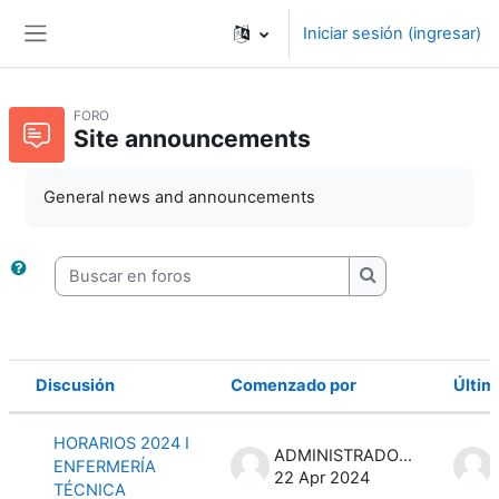
Saltar al contenido principal
Iniciar sesión (ingresar)
Pánel lateral
FORO
Site announcements
General news and announcements
Buscar en foros
Buscar en foros
Discusión
Comenzado por
Últim
Estatus
Lista de discusiones. Mostrando 3 de
HORARIOS 2024 I
ADMINISTRADOR IMPERIAL
ENFERMERÍA
22 Apr 2024
TÉCNICA